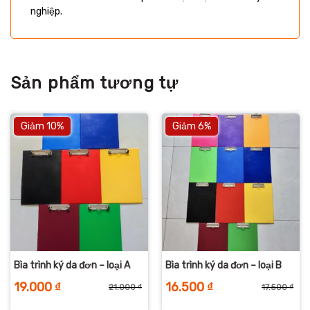
nghiệp.
Sản phẩm tương tự
Giảm 10%
Giảm 6%
Bìa trình ký da đơn – loại A
Bìa trình ký da đơn – loại B
19.000
₫
16.500
₫
21.000
₫
17.500
₫
iá
iá
Giá
Giá
Giá
Giá
ốc
iện
gốc
hiện
gố
hiệ
:
i
là:
tại
là:
tại