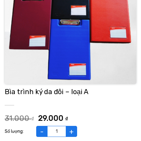
Bìa trình ký da đôi – loại A
Giá
Giá
31.000
29.000
₫
₫
gốc
hiện
là:
tại
Bìa trình ký da đôi - loại A số lượng
31.000 ₫.
là: