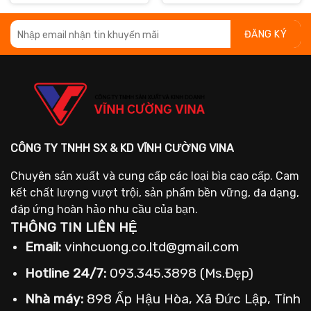
4.000 ₫.
:
21.000 ₫.
là:
17.
là:
2.000 ₫.
19.000 ₫.
16.
CÔNG TY TNHH SX & KD VĨNH CƯỜNG VINA
Chuyên sản xuất và cung cấp các loại bìa cao cấp. Cam
kết chất lượng vượt trội, sản phẩm bền vững, đa dạng,
đáp ứng hoàn hảo nhu cầu của bạn.
THÔNG TIN LIÊN HỆ
Email:
vinhcuong.co.ltd@gmail.com
Hotline 24/7:
093.345.3898 (Ms.Đẹp)
Nhà máy:
898 Ấp Hậu Hòa, Xã Đức Lập, Tỉnh