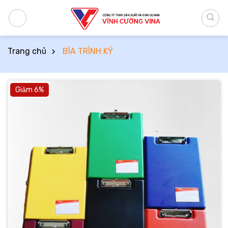
Bỏ
qua
nội
dung
Trang chủ
BÌA TRÌNH KÝ
Giảm 6%